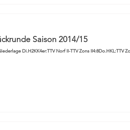
ückrunde Saison 2014/15
Niederlage Di.H2KK4er:TTV Norf II-TTV Zons II4:8Do.HKL:TTV Z