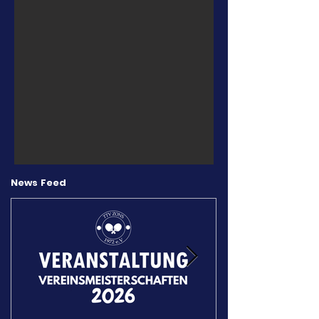
News Fee
d