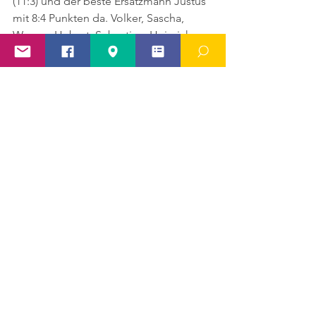
(11:3) und der beste Ersatzmann Justus 
mit 8:4 Punkten da. Volker, Sascha, 
Werner, Hubert, Sebastian, Heinrich 
und Detlev konnten alle zum Erfolg 
dieser stabilen Platzierung beitragen. 
Wir wünschen der 1. Mannschaft einen 
guten und verletzungsfreien 
Rückenrundenverlauf.       
Alle ansehen