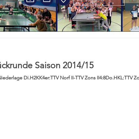
ückrunde Saison 2014/15
Niederlage Di.H2KK4er:TTV Norf II-TTV Zons II4:8Do.HKL:TTV Z